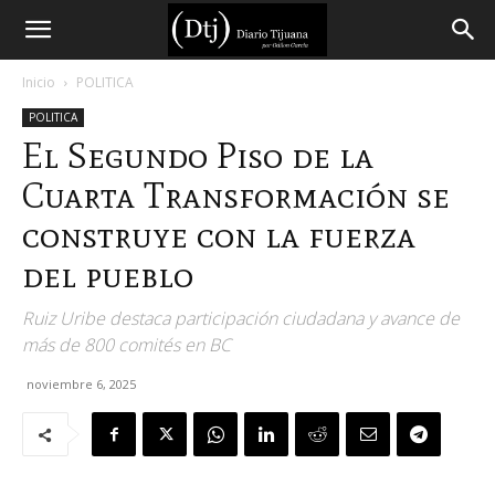
Diario
Inicio
POLITICA
POLITICA
Tijuana
El Segundo Piso de la
Cuarta Transformación se
construye con la fuerza
del pueblo
Ruiz Uribe destaca participación ciudadana y avance de
más de 800 comités en BC
noviembre 6, 2025