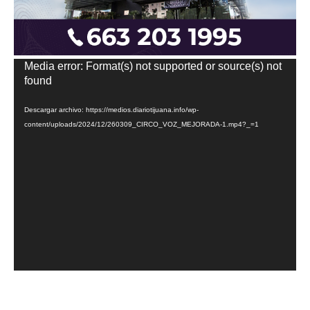
Reproductor
Media error: Format(s) not supported or source(s) not
de
found
vídeo
Descargar archivo: https://medios.diariotijuana.info/wp-
content/uploads/2024/12/260309_CIRCO_VOZ_MEJORADA-1.mp4?_=1