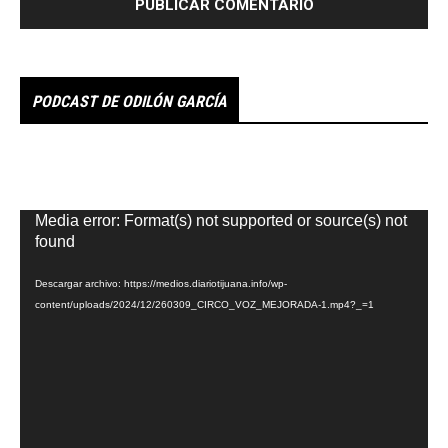
PODCAST DE ODILÓN GARCÍA
Reproductor
Media error: Format(s) not supported or source(s) not
de
found
vídeo
Descargar archivo: https://medios.diariotijuana.info/wp-
content/uploads/2024/12/260309_CIRCO_VOZ_MEJORADA-1.mp4?_=1