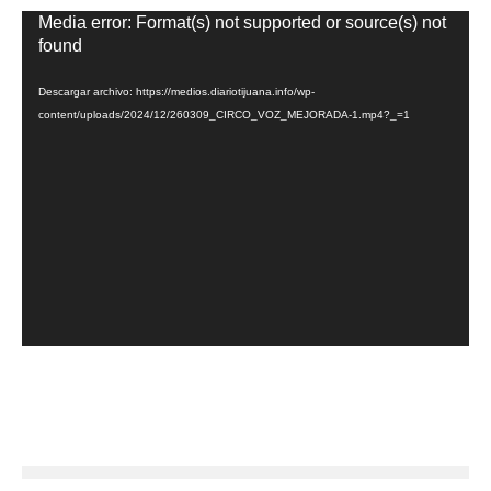
Reproductor
Media error: Format(s) not supported or source(s) not
de
found
vídeo
Descargar archivo: https://medios.diariotijuana.info/wp-
content/uploads/2024/12/260309_CIRCO_VOZ_MEJORADA-1.mp4?_=1