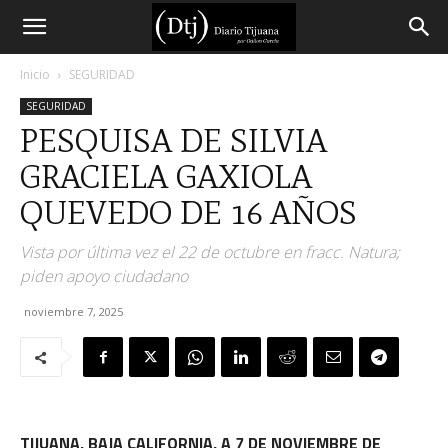
Diario
Inicio
SEGURIDAD
SEGURIDAD
Tijuana
PESQUISA DE SILVIA
GRACIELA GAXIOLA
QUEVEDO DE 16 AÑOS
Vista por última vez el 22 de octubre en fracc. Natura;
piden apoyo ciudadano
noviembre 7, 2025
TIJUANA, BAJA CALIFORNIA, A 7 DE NOVIEMBRE DE