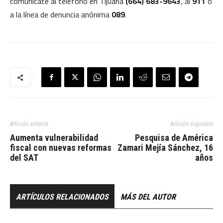
comunícate al teléfono en Tijuana
(664) 683-9643
, al
911
o
a la línea de denuncia anónima
089
.
Artículo anterior
Artículo siguiente
Aumenta vulnerabilidad
Pesquisa de América
fiscal con nuevas reformas
Zamari Mejía Sánchez, 16
del SAT
años
ARTÍCULOS RELACIONADOS
MÁS DEL AUTOR