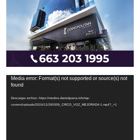
Reproductor
Media error: Format(s) not supported or source(s) not
de
found
vídeo
Descargar archivo: https://medios.diariotijuana.info/wp-
content/uploads/2024/12/260309_CIRCO_VOZ_MEJORADA-1.mp4?_=1