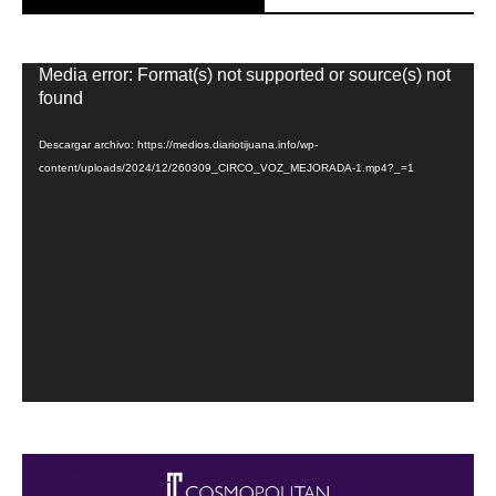
Reproductor
Media error: Format(s) not supported or source(s) not
de
found
vídeo
Descargar archivo: https://medios.diariotijuana.info/wp-
content/uploads/2024/12/260309_CIRCO_VOZ_MEJORADA-1.mp4?_=1