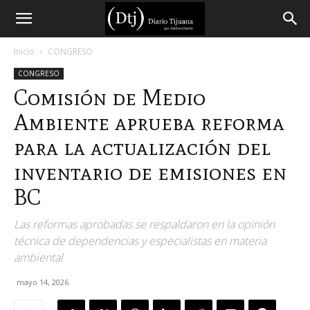
Diario
Inicio
CONGRESO
CONGRESO
Tijuana
Comisión de Medio
Ambiente aprueba reforma
para la actualización del
inventario de emisiones en
BC
Las reformas aprobadas se respaldaron en la opinión
técnica de dependencias y especialistas en materia
ambiental
mayo 14, 2026