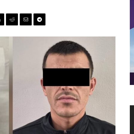
R
d
v