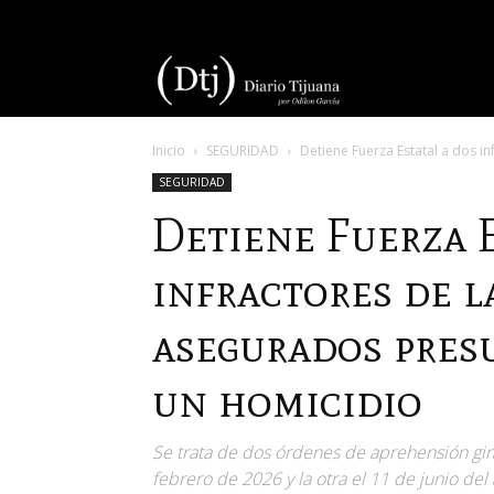
Diario
Inicio
SEGURIDAD
Detiene Fuerza Estatal a dos inf
Tijuana
SEGURIDAD
Detiene Fuerza E
infractores de l
asegurados pres
un homicidio
Se trata de dos órdenes de aprehensión gira
febrero de 2026 y la otra el 11 de junio del