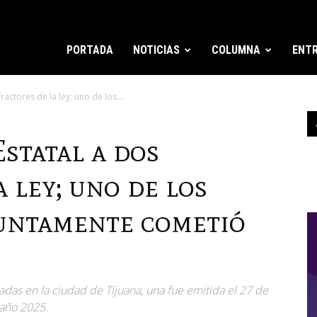
PORTADA
NOTICIAS
COLUMNA
ENTR
ractores de la ley; uno de los...
statal a dos
a ley; uno de los
untamente cometió
das en la ciudad de Tijuana, una fue emitida el 27 de
 año 2025.