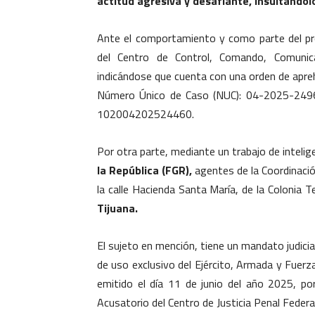
actitud agresiva y desafiante, insultándol
Ante el comportamiento y como parte del pro
del Centro de Control, Comando, Comunica
indicándose que cuenta con una orden de apreh
Número Único de Caso (NUC): 04-2025-2496
102004202524460.
Por otra parte, mediante un trabajo de intelig
la República (FGR),
agentes de la Coordinació
la calle Hacienda Santa María, de la Colonia T
Tijuana.
El sujeto en mención, tiene un mandato judicia
de uso exclusivo del Ejército, Armada y Fuerz
emitido el día 11 de junio del año 2025, po
Acusatorio del Centro de Justicia Penal Federal