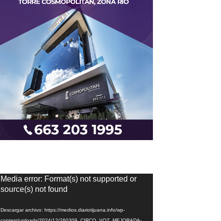
eproductor
Media error: Format(s) not supported or
e
source(s) not found
ídeo
Descargar archivo: https://medios.diariotijuana.info/wp-
content/uploads/2024/12/260309_CIRCO_VOZ_MEJORADA-