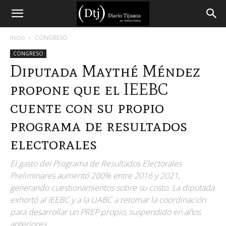
Diario
Inicio
CONGRESO
CONGRESO
Tijuana
Diputada Maythé Méndez
propone que el IEEBC
cuente con su propio
programa de resultados
electorales
El gasto del Programa de Resultados Electorales
Preliminares aumentó 200% entre 2016 y 2021,
generando cuestionamientos sobre su costo. La diputada
exhortó al IEEBC y a la UABC a retomar la coordinación
para desarrollar un PREP propio, suspendido en años
anteriores