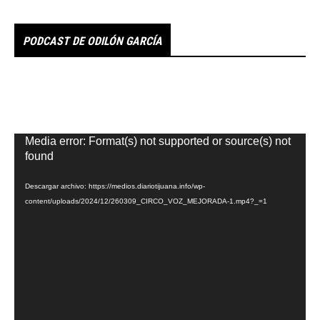
PODCAST DE ODILÓN GARCÍA
Reproductor
Media error: Format(s) not supported or source(s) not
de
found
vídeo
Descargar archivo: https://medios.diariotijuana.info/wp-
content/uploads/2024/12/260309_CIRCO_VOZ_MEJORADA-1.mp4?_=1