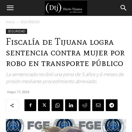
Diario
Inicio
SEGURIDAD
SEGURIDAD
Tijuana
Fiscalía de Tijuana logra
sentencia contra mujer por
robo en transporte público
La sentenciada recibió una pena de 5 años y 6 meses de
prisión mediante procedimiento abreviado.
mayo 17, 2026