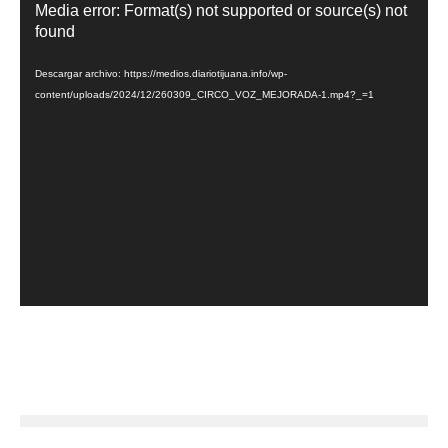
Reproductor
Media error: Format(s) not supported or source(s) not
de
found
vídeo
Descargar archivo: https://medios.diariotijuana.info/wp-
content/uploads/2024/12/260309_CIRCO_VOZ_MEJORADA-1.mp4?_=1