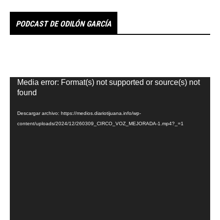
PODCAST DE ODILÓN GARCÍA
Reproductor
Media error: Format(s) not supported or source(s) not
de
found
vídeo
Descargar archivo: https://medios.diariotijuana.info/wp-
content/uploads/2024/12/260309_CIRCO_VOZ_MEJORADA-1.mp4?_=1