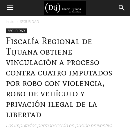
Diario
Inicio
SEGURIDAD
SEGURIDAD
Tijuana
Fiscalía Regional de
Tijuana obtiene
vinculación a proceso
contra cuatro imputados
por robo con violencia,
robo de vehículo y
privación ilegal de la
libertad
Los imputados permanecerán en prisión preventiva