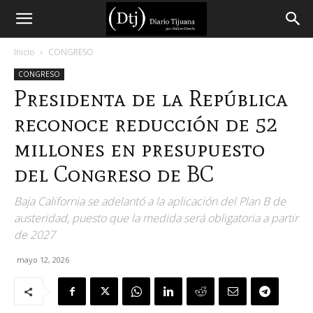
Diario
Inicio
CONGRESO
CONGRESO
Tijuana
Presidenta de la República
reconoce reducción de 52
millones en presupuesto
del Congreso de BC
Baja California se adelantó a la aplicación del Plan B de
austeridad, puesto que la medida será obligatoria a partir
de 2027
mayo 12, 2026