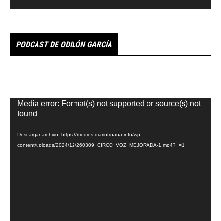
PODCAST DE ODILÓN GARCÍA
Reproductor
Media error: Format(s) not supported or source(s) not
de
found
vídeo
Descargar archivo: https://medios.diariotijuana.info/wp-
content/uploads/2024/12/260309_CIRCO_VOZ_MEJORADA-1.mp4?_=1