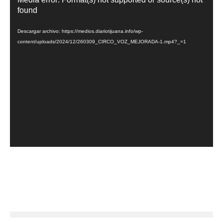
de
found
vídeo
Descargar archivo: https://medios.diariotijuana.info/wp-
content/uploads/2024/12/260309_CIRCO_VOZ_MEJORADA-1.mp4?_=1