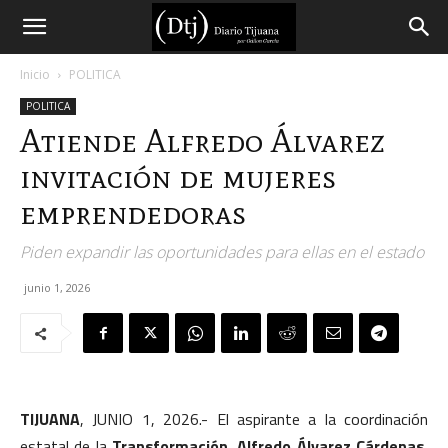
Diario
Inicio
POLITICA
POLITICA
Tijuana
Atiende Alfredo Álvarez
invitación de mujeres
emprendedoras
Piden expandir las oportunidades para ellas en el estado
junio 1, 2026
TIJUANA
, JUNIO 1, 2026.- El aspirante a la coordinación
estatal de la
Transformación, Alfredo Álvarez Cárdenas
,