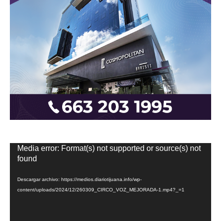
Reproductor
Media error: Format(s) not supported or source(s) not
de
found
vídeo
Descargar archivo: https://medios.diariotijuana.info/wp-
content/uploads/2024/12/260309_CIRCO_VOZ_MEJORADA-1.mp4?_=1