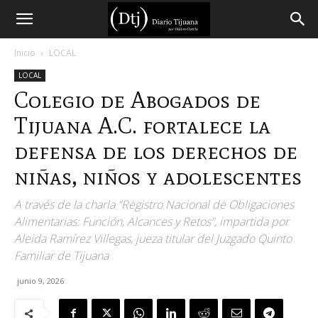
Diario
Inicio
LOCAL
LOCAL
Tijuana
Colegio de Abogados de
Tijuana A.C. fortalece la
defensa de los derechos de
niñas, niños y adolescentes
A través de la charla “Registro Nacional de Obligaciones
Alimentarias: Función, Alcances y Retos”, impartida por
Aleida Ramírez Villegas, jueza titular del Juzgado Quinto
Familiar de Tijuana
junio 9, 2026