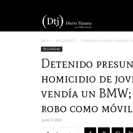
Diario
Inicio
SEGURIDAD
Detenido presunto implicado e
Tijuana
SEGURIDAD
Detenido presun
homicidio de jov
vendía un BMW; 
robo como móvil
junio 3, 2026