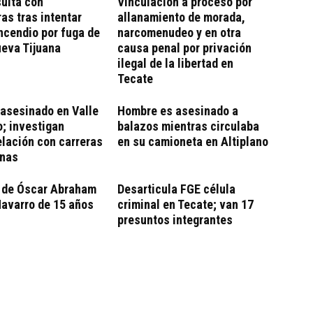
ulta con
Vinculación a proceso por
s tras intentar
allanamiento de morada,
ncendio por fuga de
narcomenudeo y en otra
ueva Tijuana
causa penal por privación
ilegal de la libertad en
Tecate
asesinado en Valle
Hombre es asesinado a
; investigan
balazos mientras circulaba
elación con carreras
en su camioneta en Altiplano
inas
 de Óscar Abraham
Desarticula FGE célula
avarro de 15 años
criminal en Tecate; van 17
presuntos integrantes