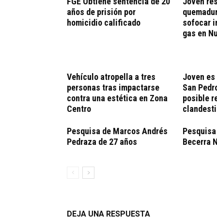
FGE Obtiene sentencia de 20
Joven res
años de prisión por
quemadura
homicidio calificado
sofocar i
gas en N
Vehículo atropella a tres
Joven es 
personas tras impactarse
San Pedro
contra una estética en Zona
posible r
Centro
clandest
Pesquisa de Marcos Andrés
Pesquisa
Pedraza de 27 años
Becerra N
DEJA UNA RESPUESTA