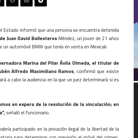
el Estado informó que una persona se encuentra detenida
de Juan David Ballesteros
Méndez, un joven de 21 años
r un automóvil BMW que tenía en venta en Mexicali.
ernadora Marina del Pilar Ávila Olmeda, el titular de
 Rubén Alfredo Maximiliano Ramos
, confirmó que existe
ará a cabo la audiencia en la que un juez determinará si es
R
d
v
mos en espera de la resolución de la vinculación; en
a”,
señaló el funcionario.
bría participado en la privación ilegal de la libertad de la
gatoria para determinar con precisión el móvil del crimen,