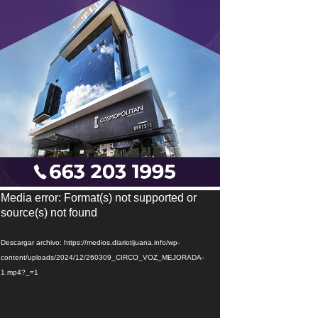
eproductor
Media error: Format(s) not supported or
e
source(s) not found
ídeo
Descargar archivo: https://medios.diariotijuana.info/wp-
content/uploads/2024/12/260309_CIRCO_VOZ_MEJORADA-
1.mp4?_=1