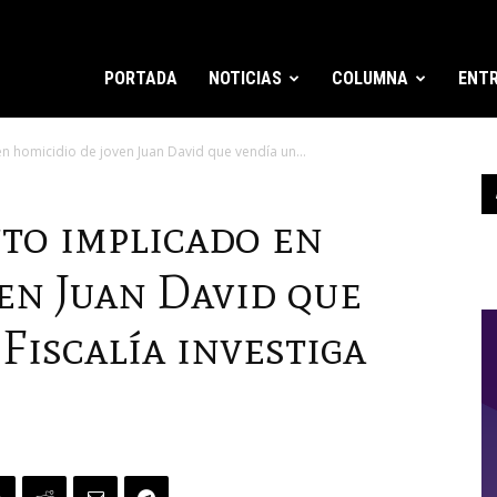
PORTADA
NOTICIAS
COLUMNA
ENTR
n homicidio de joven Juan David que vendía un...
to implicado en
en Juan David que
Fiscalía investiga