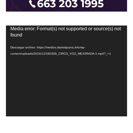
Reproductor
Media error: Format(s) not supported or source(s) not
de
found
vídeo
Descargar archivo: https://medios.diariotijuana.info/wp-
content/uploads/2024/12/260309_CIRCO_VOZ_MEJORADA-1.mp4?_=1