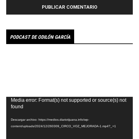
PODCAST DE ODILÓN GARCÍA
Reproductor
Media error: Format(s) not supported or source(s) not
de
found
vídeo
Descargar archivo: https://medios.diariotijuana.info/wp-
content/uploads/2024/12/260309_CIRCO_VOZ_MEJORADA-1.mp4?_=1