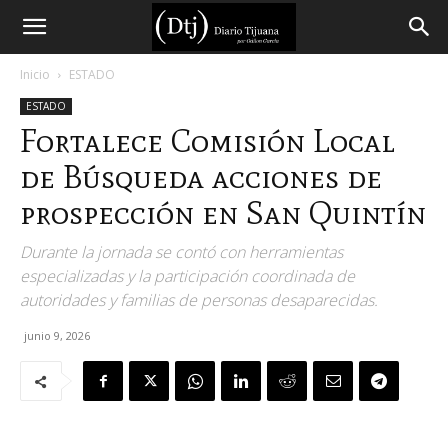
Diario
Inicio
ESTADO
ESTADO
Tijuana
Fortalece Comisión Local
de Búsqueda acciones de
prospección en San Quintín
Durante la jornada se contó con herramientas
especializadas y la participación coordinada de
autoridades y familias de personas desaparecidas.
junio 9, 2026