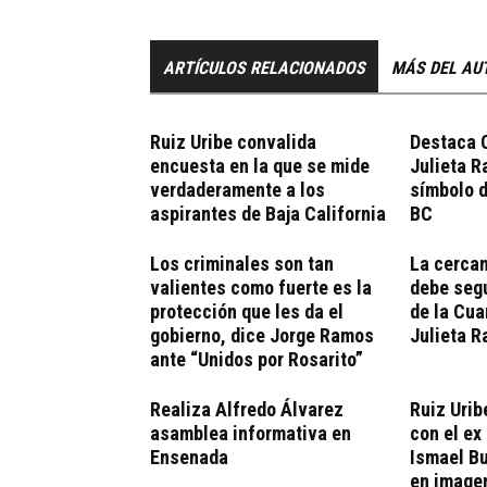
ARTÍCULOS RELACIONADOS
MÁS DEL AU
Ruiz Uribe convalida
Destaca 
encuesta en la que se mide
Julieta 
verdaderamente a los
símbolo 
aspirantes de Baja California
BC
Los criminales son tan
La cercan
valientes como fuerte es la
debe segu
protección que les da el
de la Cua
gobierno, dice Jorge Ramos
Julieta R
ante “Unidos por Rosarito”
Realiza Alfredo Álvarez
Ruiz Urib
asamblea informativa en
con el ex
Ensenada
Ismael Bu
en imagen