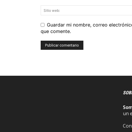
Guardar mi nombre, correo electrónic
que comente.
SOB
So
un 
Con