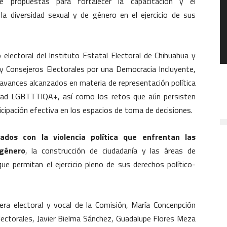
e propuestas para fortalecer la capacitación y el
 diversidad sexual y de género en el ejercicio de sus
 electoral del Instituto Estatal Electoral de Chihuahua y
y Consejeros Electorales por una Democracia Incluyente,
 avances alcanzados en materia de representación política
idad LGBTTTIQA+, así como los retos que aún persisten
icipación efectiva en los espacios de toma de decisiones.
ados con la violencia política que enfrentan las
 género
, la construcción de ciudadanía y las áreas de
que permitan el ejercicio pleno de sus derechos político-
era electoral y vocal de la Comisión, María Concenpción
electorales, Javier Bielma Sánchez, Guadalupe Flores Meza