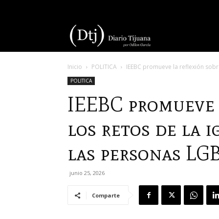
Diario
Inicio
POLITICA
IEEBC promueve la reflexión sobre 
Tijuana
POLITICA
IEEBC promueve 
los retos de la i
las personas L
junio 25, 2026
Comparte