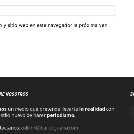
o y sitio web en este navegador la próxima vez
RE NOSOTROS
S
mos
un medio que pretende llevarte
la realidad
con
estilo nuevo de hacer
periodismo
.
táctanos:
odilon@diariotijuana.com