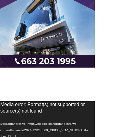
eproductor
Media error: Format(s) not supported or
e
source(s) not found
ídeo
Descargar archivo: https://medios.diariotijuana.info/wp-
content/uploads/2024/12/260309_CIRCO_VOZ_MEJORADA-
1.mp4?_=1