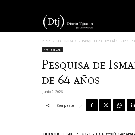
Diario
Inicio
SEGURIDAD
Pesquisa de Ismael Olivar Guti
Tijuana
SEGURIDAD
Pesquisa de Isma
de 64 años
junio 2, 2026
Comparte
TIJUANA,
JUNIO 2, 2026.- La Fiscalía General d