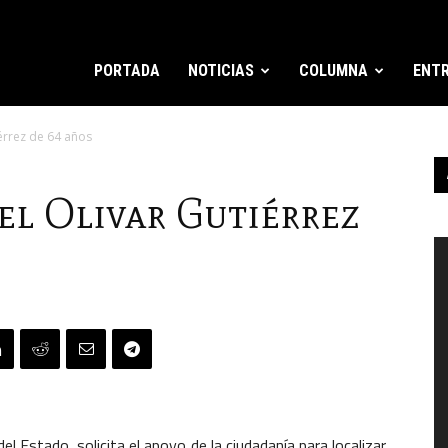
PORTADA
NOTICIAS
COLUMNA
ENTR
érrez de 64 años
el Olivar Gutiérrez
R
d
v
el Estado, solicita el apoyo de la ciudadanía para localizar