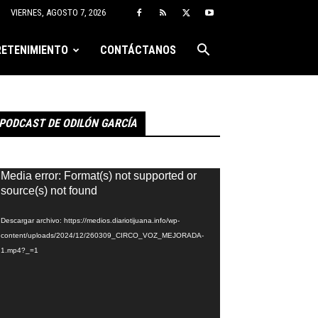
VIERNES, AGOSTO 7, 2026
ETENIMIENTO
CONTÁCTANOS
PODCAST DE ODILÓN GARCÍA
eproductor
Media error: Format(s) not supported or
e
source(s) not found
ídeo
Descargar archivo: https://medios.diariotijuana.info/wp-
content/uploads/2024/12/260309_CIRCO_VOZ_MEJORADA-
1.mp4?_=1