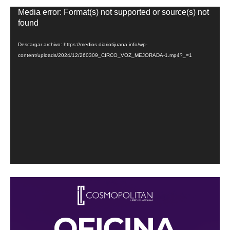
Reproductor
Media error: Format(s) not supported or source(s) not
de
found
vídeo
Descargar archivo: https://medios.diariotijuana.info/wp-
content/uploads/2024/12/260309_CIRCO_VOZ_MEJORADA-1.mp4?_=1