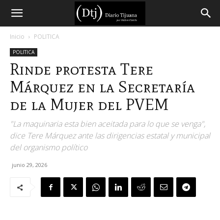
Diario
Inicio
POLITICA
POLITICA
Tijuana
Rinde protesta Tere
Márquez en la Secretaría
de la Mujer del PVEM
"La maquinaria esta bien aceitada para lo que se venga",
dice Tere Márquez ante las dirigencias estatal y municipal
del organismo político
junio 29, 2026