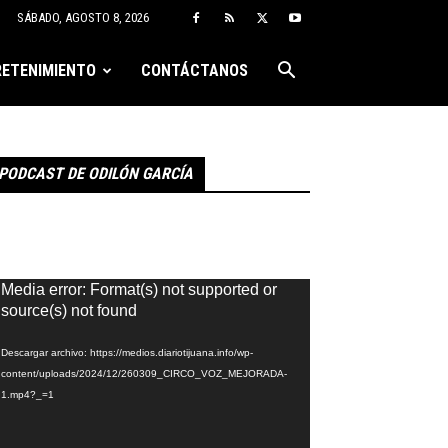
SÁBADO, AGOSTO 8, 2026
ETENIMIENTO
CONTÁCTANOS
PODCAST DE ODILÓN GARCÍA
eproductor
Media error: Format(s) not supported or
e
source(s) not found
ídeo
Descargar archivo: https://medios.diariotijuana.info/wp-
content/uploads/2024/12/260309_CIRCO_VOZ_MEJORADA-
1.mp4?_=1