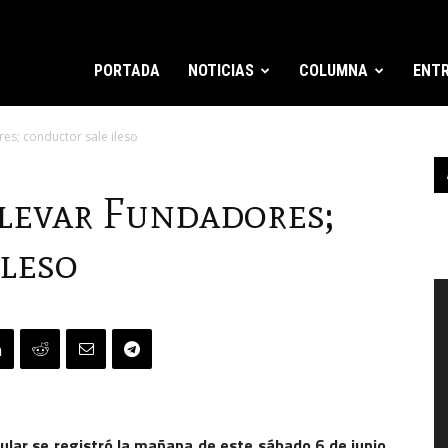
PORTADA
NOTICIAS
COLUMNA
ENTR
es; conductor sale ileso
levar Fundadores;
ileso
R
d
v
ular se registró la mañana de este sábado 6 de junio