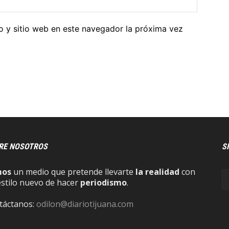
o y sitio web en este navegador la próxima vez
RE NOSOTROS
S
mos
un medio que pretende llevarte
la realidad
con
estilo nuevo de hacer
periodismo
.
táctanos:
odilon@diariotijuana.com