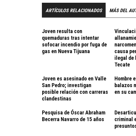
ARTÍCULOS RELACIONADOS
MÁS DEL AU
Joven resulta con
Vinculaci
quemaduras tras intentar
allanami
sofocar incendio por fuga de
narcomen
gas en Nueva Tijuana
causa pen
ilegal de 
Tecate
Joven es asesinado en Valle
Hombre e
San Pedro; investigan
balazos m
posible relación con carreras
en su cam
clandestinas
Pesquisa de Óscar Abraham
Desarticu
Becerra Navarro de 15 años
criminal 
presuntos