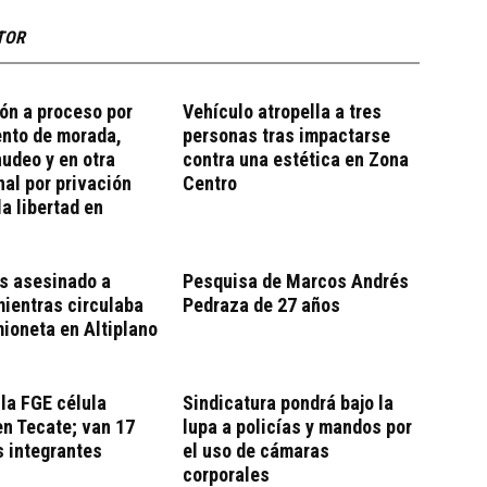
TOR
ón a proceso por
Vehículo atropella a tres
ento de morada,
personas tras impactarse
udeo y en otra
contra una estética en Zona
al por privación
Centro
la libertad en
s asesinado a
Pesquisa de Marcos Andrés
ientras circulaba
Pedraza de 27 años
ioneta en Altiplano
la FGE célula
Sindicatura pondrá bajo la
en Tecate; van 17
lupa a policías y mandos por
 integrantes
el uso de cámaras
corporales