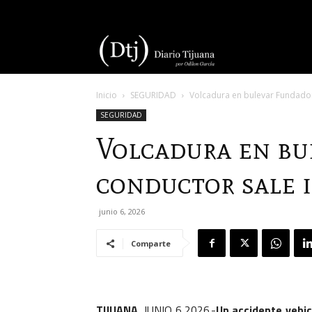
Diario
Inicio
SEGURIDAD
Volcadura en bulevar Fundador
Tijuana
SEGURIDAD
Volcadura en bu
conductor sale 
junio 6, 2026
Comparte
TIJUANA
, JUNIO 6,2026.-
Un accidente vehic