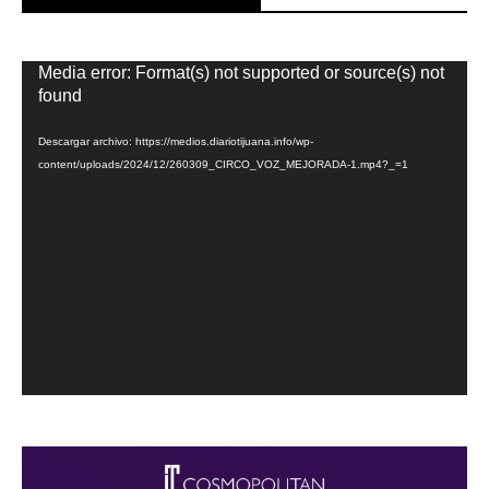
Reproductor
Media error: Format(s) not supported or source(s) not
de
found
vídeo
Descargar archivo: https://medios.diariotijuana.info/wp-
content/uploads/2024/12/260309_CIRCO_VOZ_MEJORADA-1.mp4?_=1