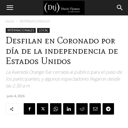
Diario
Inicio
INTERNACIONALES
INTERNACIONALES
LOCAL
Tijuana
Desfilan en Coronado por
día de la independencia de
Estados Unidos
La Avenida Orange fue cerrada al público para el paso de
los participantes, y algunos espectadores llegaron desde
las 2:30 a.m
julio 4, 2026