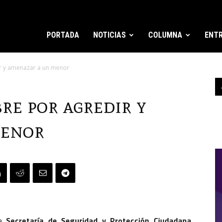
PORTADA
NOTICIAS
COLUMNA
ENTR
r y amenazar a un menor
re por agredir y
menor
la
Secretaría de Seguridad y Protección Ciudadana