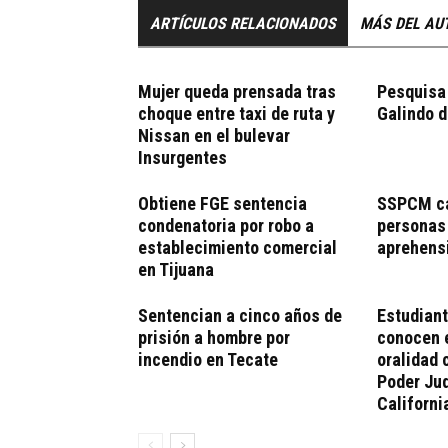
ARTÍCULOS RELACIONADOS
MÁS DEL AU
Mujer queda prensada tras
Pesquisa
choque entre taxi de ruta y
Galindo d
Nissan en el bulevar
Insurgentes
Obtiene FGE sentencia
SSPCM ca
condenatoria por robo a
personas
establecimiento comercial
aprehens
en Tijuana
Sentencian a cinco años de
Estudian
prisión a hombre por
conocen 
incendio en Tecate
oralidad c
Poder Jud
Californi