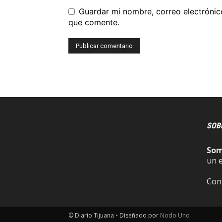
Guardar mi nombre, correo electrónic
que comente.
SOB
So
un 
Con
© Diario Tijuana
•
Diseñado por
Nodo Uno