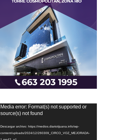
eproductor
Media error: Format(s) not supported or
e
source(s) not found
ídeo
Descargar archivo: https://medios.diariotijuana.info/wp-
content/uploads/2024/12/260309_CIRCO_VOZ_MEJORADA-
1.mp4?_=1