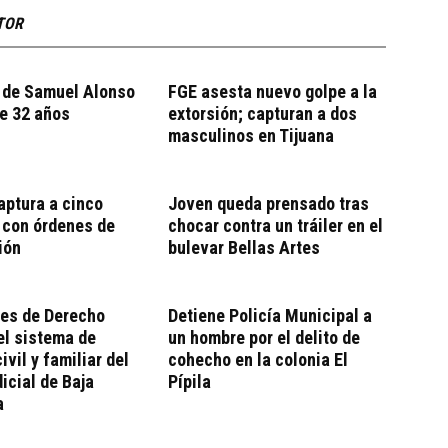
TOR
 de Samuel Alonso
FGE asesta nuevo golpe a la
e 32 años
extorsión; capturan a dos
masculinos en Tijuana
ptura a cinco
Joven queda prensado tras
 con órdenes de
chocar contra un tráiler en el
ión
bulevar Bellas Artes
tes de Derecho
Detiene Policía Municipal a
el sistema de
un hombre por el delito de
ivil y familiar del
cohecho en la colonia El
icial de Baja
Pípila
a