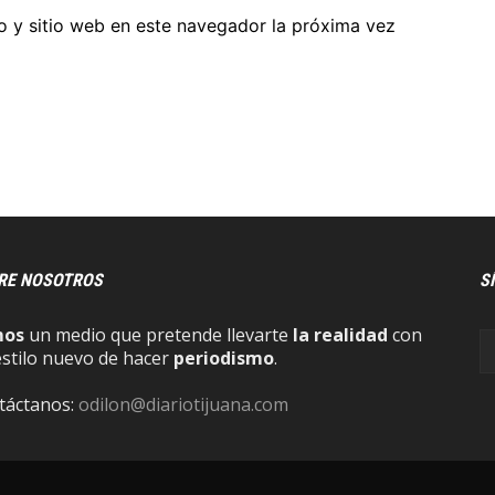
o y sitio web en este navegador la próxima vez
RE NOSOTROS
S
mos
un medio que pretende llevarte
la realidad
con
estilo nuevo de hacer
periodismo
.
táctanos:
odilon@diariotijuana.com