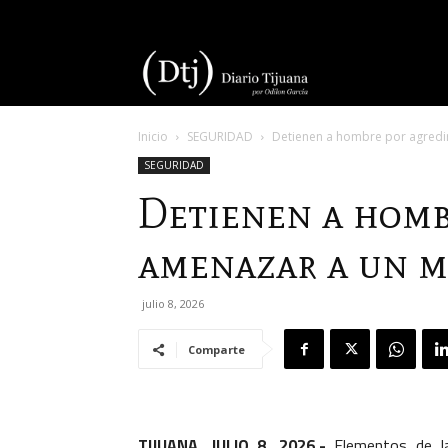
Diario
Inicio
SEGURIDAD
Detienen a hombre por agredi
Tijuana
SEGURIDAD
Detienen a homb
amenazar a un 
julio 8, 2026
Comparte
TIJUANA, JULIO 8, 2026.-
Elementos de 