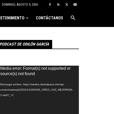
DOMINGO, AGOSTO 9, 2026
ETENIMIENTO
CONTÁCTANOS
PODCAST DE ODILÓN GARCÍA
eproductor
Media error: Format(s) not supported or
e
source(s) not found
ídeo
Descargar archivo: https://medios.diariotijuana.info/wp-
content/uploads/2024/12/260309_CIRCO_VOZ_MEJORADA-
1.mp4?_=1