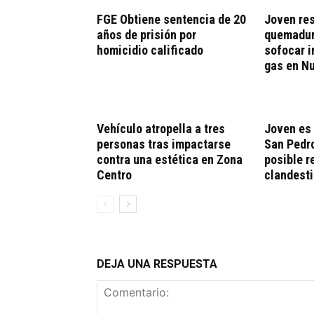
FGE Obtiene sentencia de 20
Joven res
años de prisión por
quemadura
homicidio calificado
sofocar i
gas en N
Vehículo atropella a tres
Joven es 
personas tras impactarse
San Pedro
contra una estética en Zona
posible r
Centro
clandest
DEJA UNA RESPUESTA