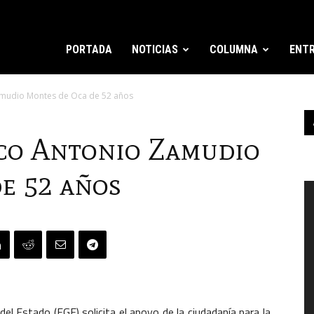
PORTADA
NOTICIAS
COLUMNA
ENTR
amudio Montes de Oca de 52 años
co Antonio Zamudio
e 52 años
R
d
v
del Estado (FGE) solicita el apoyo de la ciudadanía para la