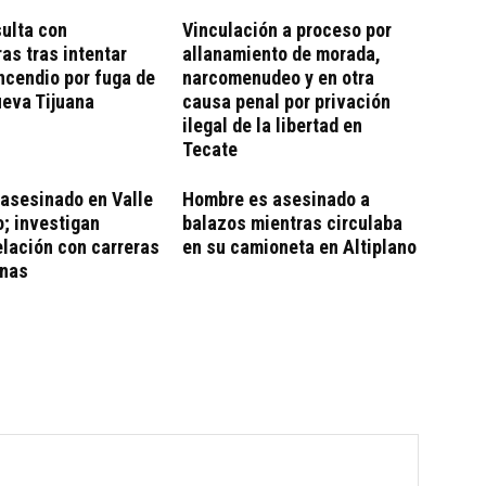
ulta con
Vinculación a proceso por
s tras intentar
allanamiento de morada,
ncendio por fuga de
narcomenudeo y en otra
ueva Tijuana
causa penal por privación
ilegal de la libertad en
Tecate
asesinado en Valle
Hombre es asesinado a
; investigan
balazos mientras circulaba
elación con carreras
en su camioneta en Altiplano
inas