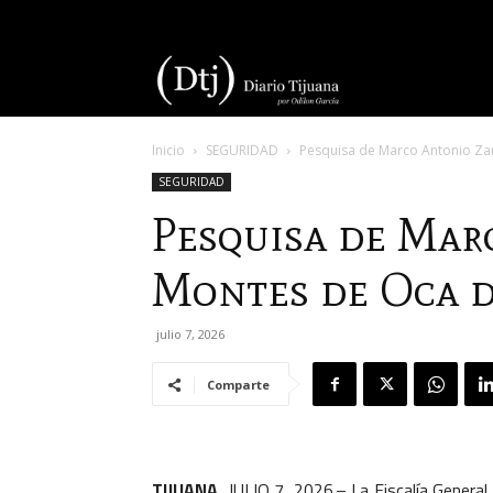
Diario
Inicio
SEGURIDAD
Pesquisa de Marco Antonio Z
Tijuana
SEGURIDAD
Pesquisa de Mar
Montes de Oca d
julio 7, 2026
Comparte
TIJUANA
, JULIO 7, 2026.– La Fiscalía General 