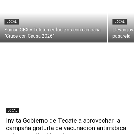
LOCAL
LOCAL
Suman CBX y Teletón esfuerzos con campaña
Llevan jóv
“Cruce con Causa 2026”
pasarela
LOCAL
Invita Gobierno de Tecate a aprovechar la
campaña gratuita de vacunación antirrábica