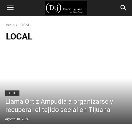
Diario
Inicio
LOCAL
LOCAL
Tijuana
LOCAL
Llama Ortiz Ampudia a organizarse y
recuperar el tejido social en Tijuana
agosto 10, 2026