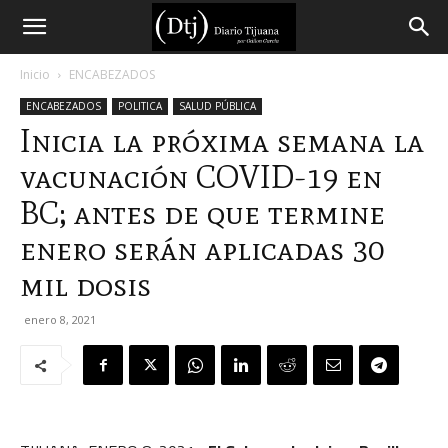
Diario
Inicio
ENCABEZADOS
ENCABEZADOS
POLITICA
SALUD PÚBLICA
Tijuana
Inicia la próxima semana la
vacunación COVID-19 en
BC; antes de que termine
enero serán aplicadas 30
mil dosis
enero 8, 2021