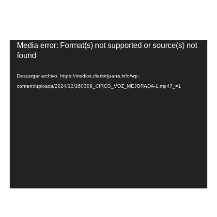
Reproductor
Media error: Format(s) not supported or source(s) not
de
found
vídeo
Descargar archivo: https://medios.diariotijuana.info/wp-
content/uploads/2024/12/260309_CIRCO_VOZ_MEJORADA-1.mp4?_=1