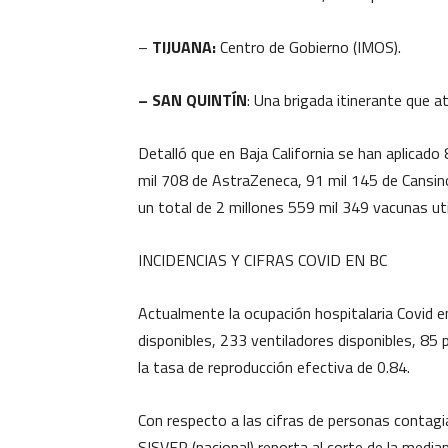
–
TIJUANA:
Centro de Gobierno (IMOS).
– SAN QUINTÍN
: Una brigada itinerante que a
Detalló que en Baja California se han aplicado
mil 708 de AstraZeneca, 91 mil 145 de Cansino
un total de 2 millones 559 mil 349 vacunas util
INCIDENCIAS Y CIFRAS COVID EN BC
Actualmente la ocupación hospitalaria Covid e
disponibles, 233 ventiladores disponibles, 85 
la tasa de reproducción efectiva de 0.84.
Con respecto a las cifras de personas contag
SISVER (nacional) reporta al corte de la media