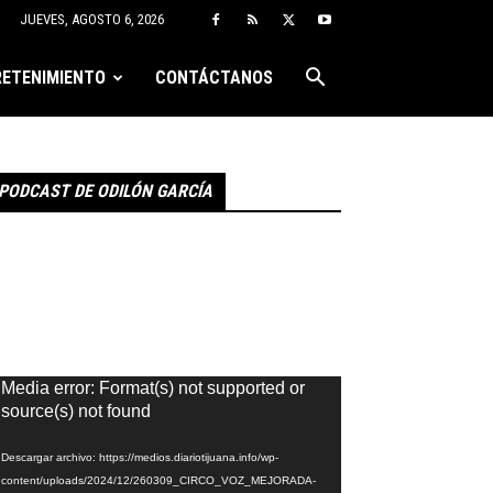
JUEVES, AGOSTO 6, 2026
ETENIMIENTO
CONTÁCTANOS
PODCAST DE ODILÓN GARCÍA
eproductor
Media error: Format(s) not supported or
e
source(s) not found
ídeo
Descargar archivo: https://medios.diariotijuana.info/wp-
content/uploads/2024/12/260309_CIRCO_VOZ_MEJORADA-