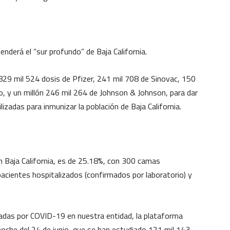
tenderá el “sur profundo” de Baja California.
 829 mil 524 dosis de Pfizer, 241 mil 708 de Sinovac, 150
, y un millón 246 mil 264 de Johnson & Johnson, para dar
izadas para inmunizar la población de Baja California.
n Baja California, es de 25.18%, con 300 camas
pacientes hospitalizados (confirmados por laboratorio) y
iadas por COVID-19 en nuestra entidad, la plataforma
noche del 24 de junio, que se han estudiado 121 mil 143