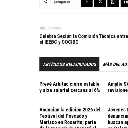
Comparte
Artículo anterior
Celebra Sesión la Comisión Técnica entre
el IEEBC y COCIBC
ARTÍCULOS RELACIONADOS
MÁS DEL AU
Prevé Arhitac cierre estable
Amplía S
y alza salarial cercana al 6%
revisione
Anuncian la edición 2026 del
Jóvenes 
Festival del Pescado y
denuncian
Marisco en Rosarito; parte
buscan a