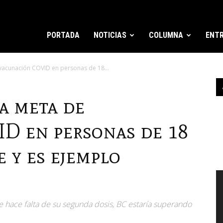
PORTADA
NOTICIAS
COLUMNA
ENTR
vacunación COVID en personas de 18...
a meta de
D en personas de 18
 y es ejemplo
R
d
v
 hace falta de su segunda dosis, BC estaría superando