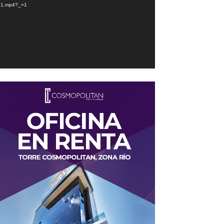
1.mp4?_=1