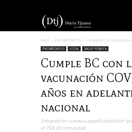
Diario
Inicio
ENCABEZADOS
Cumple BC con la meta de 
Tijuana
ENCABEZADOS
LOCAL
SALUD PÚBLICA
Cumple BC con l
vacunación COVI
años en adelante
nacional
Tomando en cuenta a aquella población que
el 75% de inmunidad.