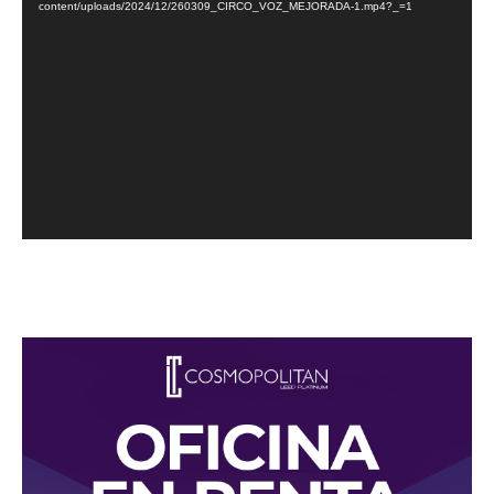
content/uploads/2024/12/260309_CIRCO_VOZ_MEJORADA-1.mp4?_=1