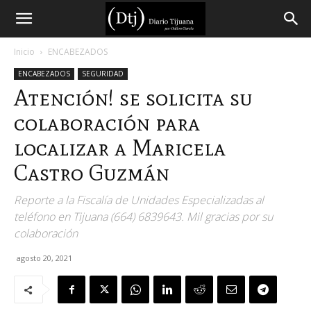
Diario
Inicio
ENCABEZADOS
ENCABEZADOS
SEGURIDAD
Tijuana
Atención! se solicita su
colaboración para
localizar a Maricela
Castro Guzmán
Reporte a la Fiscalía de Unidades Especializadas al
teléfono en Tijuana (664) 6839643. Mil gracias por su
colaboración
agosto 20, 2021