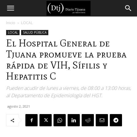
Diario
Inicio
LOCAL
LOCAL
SALUD PÚBLICA
Tijuana
El Hospital General de
Tjuana promueve la prueba
rápida de VIH, Sífilis y
Hepatitis C
Pueden acudir de lunes a viernes, de 08:00 a 13:00 horas,
al Departamento de Epidemiología del HGT.
agosto 2, 2021