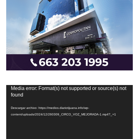
Reproductor
Media error: Format(s) not supported or source(s) not
de
found
vídeo
Descargar archivo: https://medios.diariotijuana.info/wp-
content/uploads/2024/12/260309_CIRCO_VOZ_MEJORADA-1.mp4?_=1