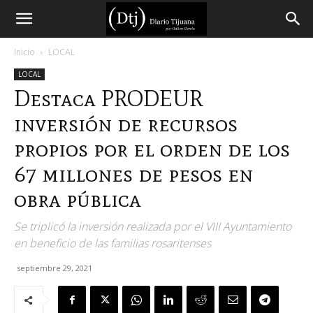
Diario
Inicio
LOCAL
LOCAL
Tijuana
Destaca PRODEUR
inversión de recursos
propios por el orden de los
67 millones de pesos en
obra pública
Se triplicó la inversión realizada por el VIII Ayuntamiento
en beneficio de las familias rosaritenses
septiembre 29, 2021