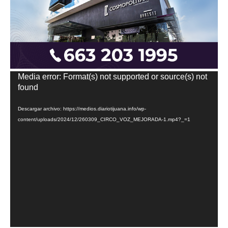
Reproductor
Media error: Format(s) not supported or source(s) not
de
found
vídeo
Descargar archivo: https://medios.diariotijuana.info/wp-
content/uploads/2024/12/260309_CIRCO_VOZ_MEJORADA-1.mp4?_=1