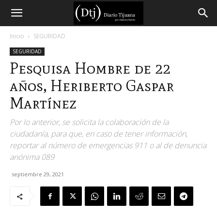
Diario
Inicio
SEGURIDAD
SEGURIDAD
Tijuana
Pesquisa Hombre de 22
años, Heriberto Gaspar
Martínez
Por lo anterior, se solicita la colaboración de la
ciudadanía, para que, en caso de tener información,
reportar al número de emergencias 911 o al de denuncia
anónima 089
septiembre 29, 2021