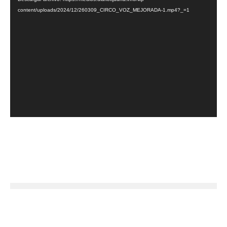
content/uploads/2024/12/260309_CIRCO_VOZ_MEJORADA-1.mp4?_=1