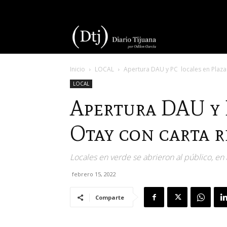
Diario
Inicio
LOCAL
Apertura DAU y PC locales en Plaza 
Tijuana
LOCAL
Apertura DAU y 
Otay con carta r
Locales en verde se abrieron al público, en
febrero 15, 2022
Comparte