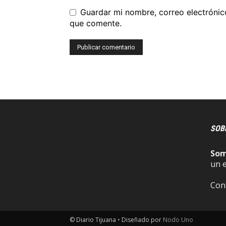
Guardar mi nombre, correo electrónic
que comente.
SOB
So
un 
Con
© Diario Tijuana
•
Diseñado por
Nodo Uno