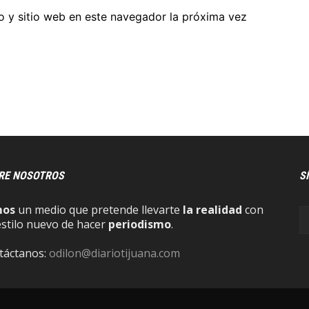
o y sitio web en este navegador la próxima vez
RE NOSOTROS
S
mos
un medio que pretende llevarte
la realidad
con
estilo nuevo de hacer
periodismo
.
táctanos:
odilon@diariotijuana.com