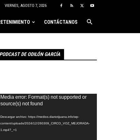
VIERNES, AGOSTO 7, 2026
ETENIMIENTO
CONTÁCTANOS
PODCAST DE ODILÓN GARCÍA
eproductor
Media error: Format(s) not supported or
e
source(s) not found
ídeo
Descargar archivo: https://medios.diariotijuana.info/wp-
content/uploads/2024/12/260309_CIRCO_VOZ_MEJORADA-
1.mp4?_=1