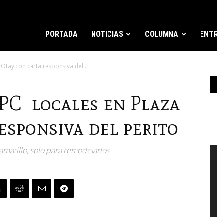
PORTADA
NOTICIAS
COLUMNA
ENTR
Otay con carta responsiva del...
PC locales en Plaza
esponsiva del perito
R
 amarillo, solo para remodelarlos
d
v