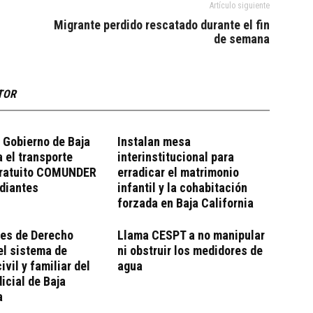
Artículo siguiente
Migrante perdido rescatado durante el fin
de semana
TOR
 Gobierno de Baja
Instalan mesa
a el transporte
interinstitucional para
gratuito COMUNDER
erradicar el matrimonio
diantes
infantil y la cohabitación
forzada en Baja California
tes de Derecho
Llama CESPT a no manipular
el sistema de
ni obstruir los medidores de
ivil y familiar del
agua
icial de Baja
a