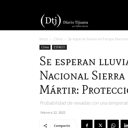
Diario
Inicio
Clima
Se esperan lluvias en Parque Nacional
Tijuana
Clima
ESTADO
Se esperan lluvi
Nacional Sierra
Mártir: Protecci
Probabilidad de nevadas con una temperat
febrero 22, 2022
Comparte