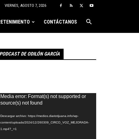
VIERNES, AGOSTO 7, 2026
ETENIMIENTO
CONTÁCTANOS
PODCAST DE ODILÓN GARCÍA
eproductor
Media error: Format(s) not supported or
e
source(s) not found
ídeo
Descargar archivo: https://medios.diariotijuana.info/wp-
content/uploads/2024/12/260309_CIRCO_VOZ_MEJORADA-
1.mp4?_=1