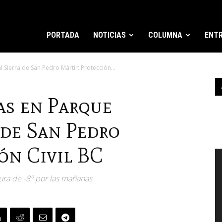
PORTADA
NOTICIAS
COLUMNA
ENTR
 Sierra de San Pedro Mártir: Protección...
as en Parque
 de San Pedro
ón Civil BC
R
d
v
ura de -8º por las mañanas