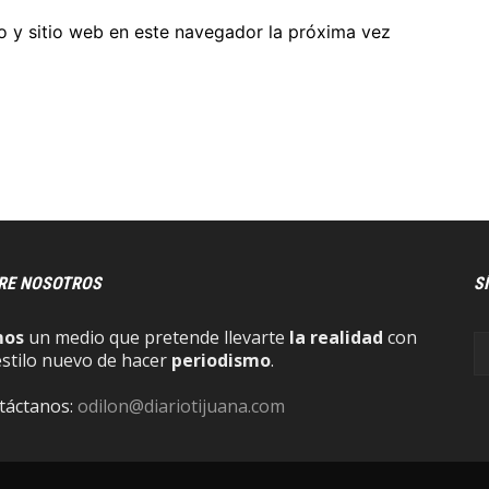
o y sitio web en este navegador la próxima vez
RE NOSOTROS
S
mos
un medio que pretende llevarte
la realidad
con
estilo nuevo de hacer
periodismo
.
táctanos:
odilon@diariotijuana.com