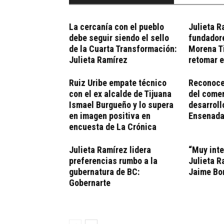
La cercanía con el pueblo
Julieta R
debe seguir siendo el sello
fundadore
de la Cuarta Transformación:
Morena Ti
Julieta Ramírez
retomar e
Ruiz Uribe empate técnico
Reconoce
con el ex alcalde de Tijuana
del comer
Ismael Burgueño y lo supera
desarroll
en imagen positiva en
Ensenad
encuesta de La Crónica
Julieta Ramírez lidera
“Muy inte
preferencias rumbo a la
Julieta R
gubernatura de BC:
Jaime Bon
Gobernarte