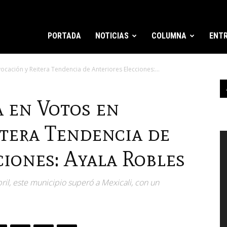
PORTADA
NOTICIAS
COLUMNA
ENTR
cación y Reitera Tendencia de Anteriores Elecciones:...
 en Votos en
itera Tendencia de
R
d
iones: Ayala Robles
v
il, este municipio superó a Mexicali, con un