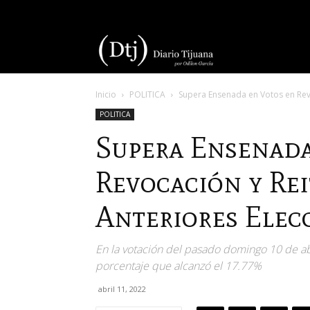
Diario
Inicio
POLITICA
Supera Ensenada en Votos en Revo
Tijuana
POLITICA
Supera Ensenada
Revocación y Re
Anteriores Elecc
En la votación del pasado domingo 10 de abr
porcentaje que alcanzó el 17.77%
abril 11, 2022