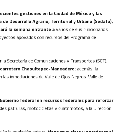
ecientes gestiones en la Ciudad de México y las
ía de Desarrollo Agrario, Territorial y Urbano (Sedatu),
iará la semana entrante a
varios de sus funcionarios
proyectos apoyados con recursos del Programa de
 la Secretaría de Comunicaciones y Transportes (SCT),
o carretero Chapultepec-Maneadero
; además, la
n las inmediaciones de Valle de Ojos Negros-Valle de
 Gobierno federal en recursos federales para reforzar
es patrullas, motocicletas y cuatrimotos, a la Dirección
ién la población entera,
tiene muy claro y agradecer el