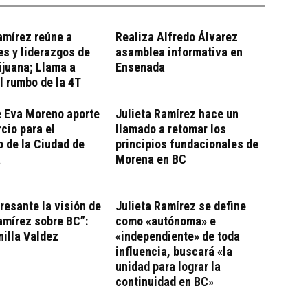
amírez reúne a
Realiza Alfredo Álvarez
s y liderazgos de
asamblea informativa en
juana; Llama a
Ensenada
l rumbo de la 4T
 Eva Moreno aporte
Julieta Ramírez hace un
cio para el
llamado a retomar los
o de la Ciudad de
principios fundacionales de
a
Morena en BC
resante la visión de
Julieta Ramírez se define
amírez sobre BC”:
como «autónoma» e
illa Valdez
«independiente» de toda
influencia, buscará «la
unidad para lograr la
continuidad en BC»