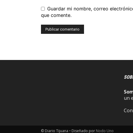
Guardar mi nombre, correo electrónic
que comente.
SOB
So
un 
Con
© Diario Tijuana
•
Diseñado por
Nodo Uno