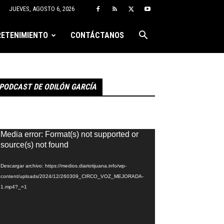
JUEVES, AGOSTO 6, 2026
ETENIMIENTO
CONTÁCTANOS
PODCAST DE ODILÓN GARCÍA
eproductor
Media error: Format(s) not supported or
e
source(s) not found
ídeo
Descargar archivo: https://medios.diariotijuana.info/wp-
content/uploads/2024/12/260309_CIRCO_VOZ_MEJORADA-
1.mp4?_=1