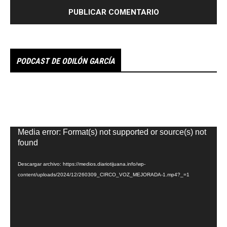
PODCAST DE ODILÓN GARCÍA
Reproductor
Media error: Format(s) not supported or source(s) not
de
found
vídeo
Descargar archivo: https://medios.diariotijuana.info/wp-
content/uploads/2024/12/260309_CIRCO_VOZ_MEJORADA-1.mp4?_=1