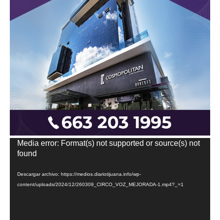
Reproductor
Media error: Format(s) not supported or source(s) not
de
found
vídeo
Descargar archivo: https://medios.diariotijuana.info/wp-
content/uploads/2024/12/260309_CIRCO_VOZ_MEJORADA-1.mp4?_=1