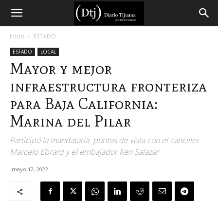
Diario
Inicio
ESTADO
ESTADO
LOCAL
Tijuana
Mayor y mejor
infraestructura fronteriza
para Baja California:
Marina del Pilar
Participó la mandataria puntos de vista con el canciller
Marcelo Ebrard y el embajador Ken Salazar
mayo 12, 2022