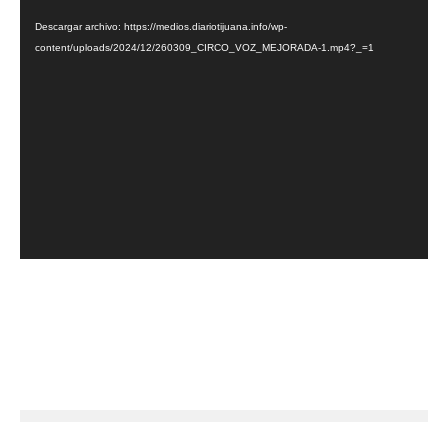
vídeo
Descargar archivo: https://medios.diariotijuana.info/wp-
content/uploads/2024/12/260309_CIRCO_VOZ_MEJORADA-1.mp4?_=1