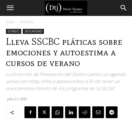
Diario
Inicio
ESTADO
ESTADO
SEGURIDAD
Tijuana
Lleva SSCBC pláticas sobre
emociones y autoestima a
cursos de verano
La Dirección de Prevención del Delito cuenta con agenda
activa con niñas, niños y adolescentes a fin de tener un
acercamiento directo de los programas de la SSCBC
julio 27, 2022