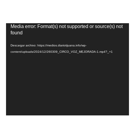
Reproductor
Media error: Format(s) not supported or source(s) not
de
found
vídeo
Descargar archivo: https://medios.diariotijuana.info/wp-
content/uploads/2024/12/260309_CIRCO_VOZ_MEJORADA-1.mp4?_=1