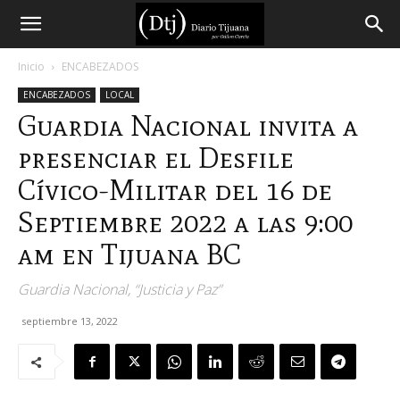
Diario
Inicio
ENCABEZADOS
ENCABEZADOS
LOCAL
Tijuana
Guardia Nacional invita a
presenciar el Desfile
Cívico-Militar del 16 de
Septiembre 2022 a las 9:00
am en Tijuana BC
Guardia Nacional, “Justicia y Paz”
septiembre 13, 2022