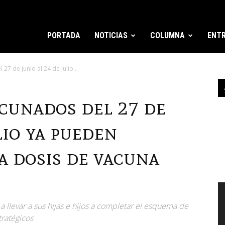
PORTADA
NOTICIAS
COLUMNA
ENTR
27 de junio al 24 de julio...
acunados del 27 de
lio ya pueden
a dosis de vacuna
R
d
 a llevar a sus hijas e hijos a completar el esquema de
v
tratégicos