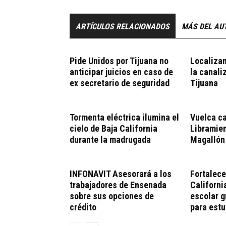
ARTÍCULOS RELACIONADOS
MÁS DEL AU
Pide Unidos por Tijuana no
Localizan
anticipar juicios en caso de
la canali
ex secretario de seguridad
Tijuana
Tormenta eléctrica ilumina el
Vuelca ca
cielo de Baja California
Libramie
durante la madrugada
Magallón
INFONAVIT Asesorará a los
Fortalece
trabajadores de Ensenada
Californi
sobre sus opciones de
escolar 
crédito
para estu