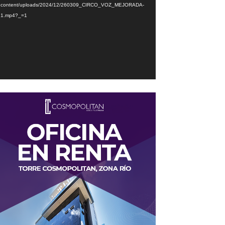
content/uploads/2024/12/260309_CIRCO_VOZ_MEJORADA-
1.mp4?_=1