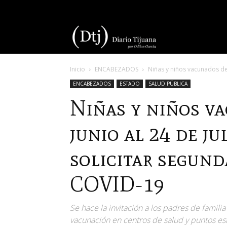
Diario
Inicio
ENCABEZADOS
Niñas y niños vacunados del 
Tijuana
ENCABEZADOS
ESTADO
SALUD PÚBLICA
Niñas y niños v
junio al 24 de ju
solicitar segund
COVID-19
Se hace la invitación a los padres de familia
vacunación en centros de salud y puntos es