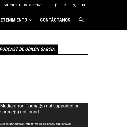
VIERNES, AGOSTO 7, 2026
ETENIMIENTO
CONTÁCTANOS
PODCAST DE ODILÓN GARCÍA
eproductor
Media error: Format(s) not supported or
e
source(s) not found
ídeo
Descargar archivo: https://medios.diariotijuana.info/wp-