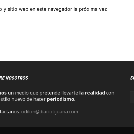
o y sitio web en este navegador la próxima vez
RE NOSOTROS
S
mos
un medio que pretende llevarte
la realidad
con
estilo nuevo de hacer
periodismo
.
táctanos:
odilon@diariotijuana.com