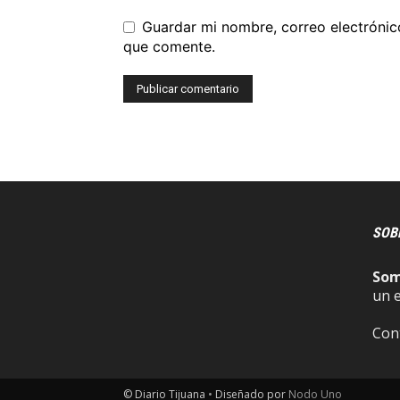
Guardar mi nombre, correo electrónic
que comente.
SOB
So
un 
Con
© Diario Tijuana
•
Diseñado por
Nodo Uno