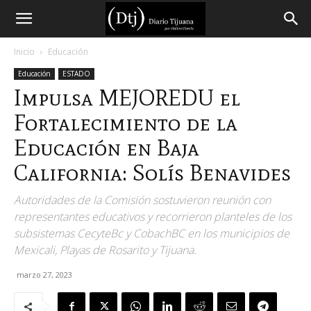
Diario
Inicio
Educación
Educación
ESTADO
Tijuana
Impulsa MEJOREDU el
Fortalecimiento de la
Educación en Baja
California: Solís Benavides
Autoridades de la Comisión sostuvieron reunión con
representantes educativos y recorrieron planteles de los
subsistemas CecyteBc y CobachBC en los municipios de
Mexicali, Playas de Rosarito y Tijuana.
marzo 27, 2023