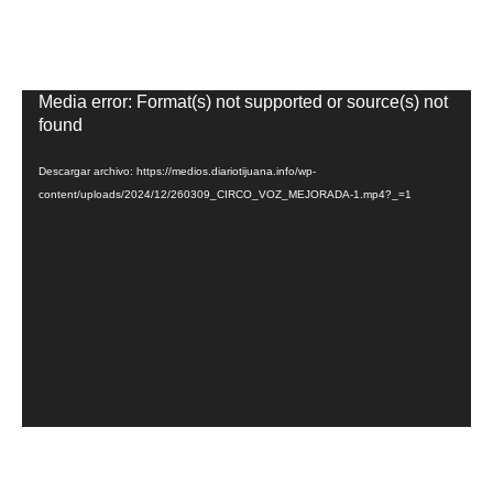
Reproductor
Media error: Format(s) not supported or source(s) not
de
found
vídeo
Descargar archivo: https://medios.diariotijuana.info/wp-
content/uploads/2024/12/260309_CIRCO_VOZ_MEJORADA-1.mp4?_=1