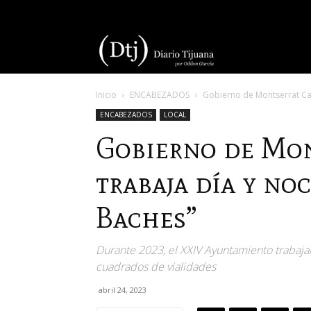
Diario
Inicio
ENCABEZADOS
Gobierno de Montserrat Cab
Tijuana
ENCABEZADOS
LOCAL
Gobierno de Mon
trabaja día y no
Baches”
Durante 2023, el XXIV Ayuntamiento trabaj
cuadrados de vialidades
abril 24, 2023