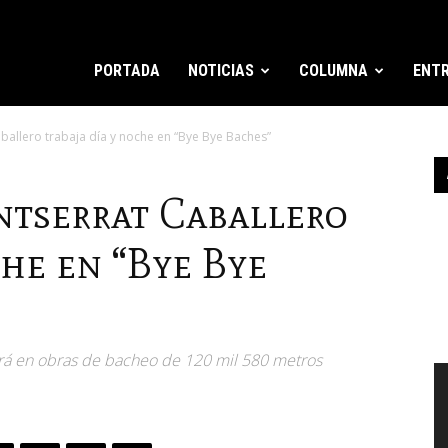
PORTADA
NOTICIAS
COLUMNA
ENTR
allero trabaja día y noche en “Bye Bye Baches”
tserrat Caballero
che en “Bye Bye
ará en obras de bacheo de 120 mil 580 metros
R
d
v