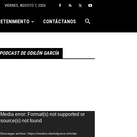
VIERNES, AGOSTO 7, 2026
ETENIMIENTO
CONTÁCTANOS
PODCAST DE ODILÓN GARCÍA
eproductor
Media error: Format(s) not supported or
e
source(s) not found
ídeo
Descargar archivo: https://medios.diariotijuana.info/wp-