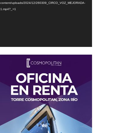
content/uploads/2024/12/260309_CIRCO_VOZ_MEJORADA-
1.mp4?_=1