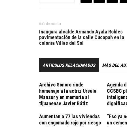
Artículo anterior
Inaugura alcalde Armando Ayala Robles
pavimentación de la calle Cucapah en la
colonia Villas del Sol
ARTÍCULOS RELACIONADOS
MÁS DEL AU
Archivo Sonoro rinde
Agenda de
homenaje a la actriz Ursula
CCSBC pla
Mansur y en memoria al
inteligen
tijuanense Javier Bátiz
dignifica
Aumentan a 77 las viviendas
“Eso ya n
con engomado rojo por riesgo
un cemen