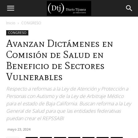
Diario
Inicio
CONGRESO
CONGRESO
Tijuana
Avanzan Dictámenes en
Comisión de Salud en
Beneficio de Sectores
Vulnerables
Respecto a reformas a la Ley de Atención y Protección a
Personas con Autismo y de la Ley de Arbitraje Médico
para el estado de Baja California. Buscan reforma a la Ley
General de Salud para que las entidades federativas
puedan crear el REPSSABI
mayo 23, 2024