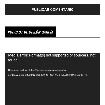
PODCAST DE ODILÓN GARCÍA
Reproductor
Media error: Format(s) not supported or source(s) not
de
found
vídeo
Descargar archivo: https://medios.diariotijuana.info/wp-
content/uploads/2024/12/260309_CIRCO_VOZ_MEJORADA-1.mp4?_=1