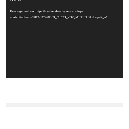
vídeo
Descargar archivo: https://medios.diariotijuana.info/wp-
content/uploads/2024/12/260309_CIRCO_VOZ_MEJORADA-1.mp4?_=1