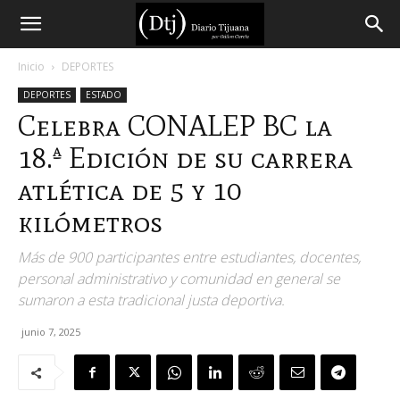
Diario
Inicio
DEPORTES
DEPORTES
ESTADO
Tijuana
Celebra CONALEP BC la
18.ª Edición de su carrera
atlética de 5 y 10
kilómetros
Más de 900 participantes entre estudiantes, docentes,
personal administrativo y comunidad en general se
sumaron a esta tradicional justa deportiva.
junio 7, 2025