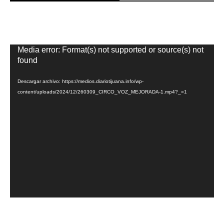
Reproductor
Media error: Format(s) not supported or source(s) not
de
found
vídeo
Descargar archivo: https://medios.diariotijuana.info/wp-
content/uploads/2024/12/260309_CIRCO_VOZ_MEJORADA-1.mp4?_=1