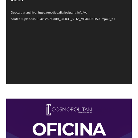
vídeo
Descargar archivo: https://medios.diariotijuana.info/wp-
content/uploads/2024/12/260309_CIRCO_VOZ_MEJORADA-1.mp4?_=1