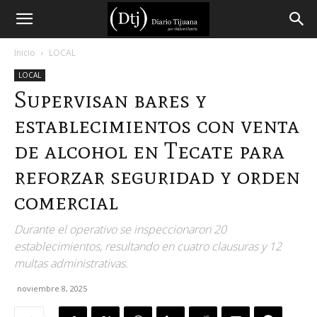
Diario
Inicio
LOCAL
LOCAL
Tijuana
Supervisan bares y
establecimientos con venta
de alcohol en Tecate para
reforzar seguridad y orden
comercial
Durante el operativo se inspeccionaron 20
establecimientos, resultando en cuatro clausuras y 12
multas administrativas.
noviembre 8, 2025