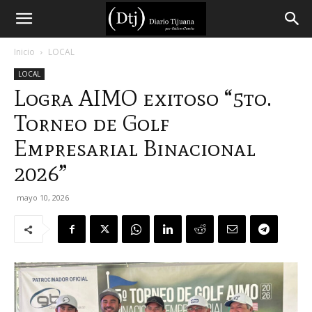
Diario
Inicio
LOCAL
LOCAL
Tijuana
Logra AIMO exitoso “5to.
Torneo de Golf
Empresarial Binacional
2026”
mayo 10, 2026