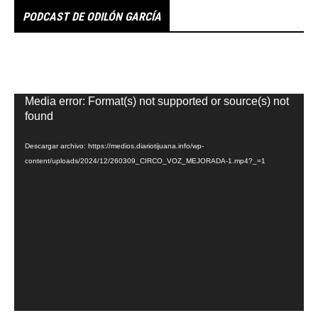
PODCAST DE ODILÓN GARCÍA
Reproductor
Media error: Format(s) not supported or source(s) not
de
found
vídeo
Descargar archivo: https://medios.diariotijuana.info/wp-
content/uploads/2024/12/260309_CIRCO_VOZ_MEJORADA-1.mp4?_=1