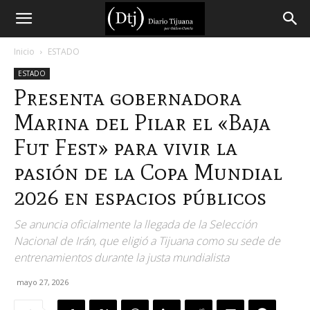
Diario
Inicio
ESTADO
ESTADO
Tijuana
Presenta gobernadora
Marina del Pilar el «Baja
Fut Fest» para vivir la
pasión de la Copa Mundial
2026 en espacios públicos
Se anuncia oficialmente la llegada de la Selección
Nacional de Irán, que eligió a Tijuana como su sede de
entrenamientos durante la justa mundialista
mayo 27, 2026