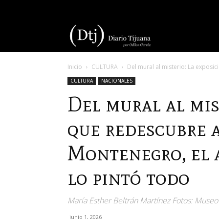
Diario
Inicio
CULTURA
Del mural al misterio: La exposi
Tijuana
CULTURA
NACIONALES
Del mural al mis
que redescubre 
Montenegro, el 
lo pintó todo
María Esther Beltrán Martínez Fotos: Museo 
junio 1, 2026