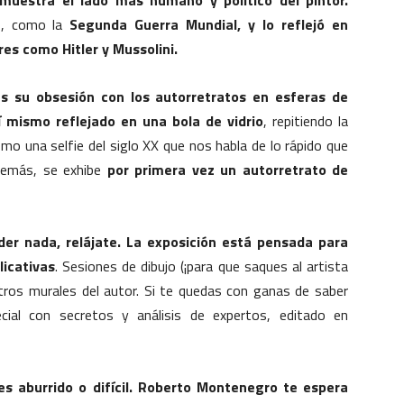
muestra el lado más humano y político del pintor.
o, como la
Segunda Guerra Mundial, y lo reflejó en
es como Hitler y Mussolini.
es su obsesión con los autorretratos en esferas de
sí mismo reflejado en una bola de vidrio
, repitiendo la
mo una selfie del siglo XX que nos habla de lo rápido que
Además, se exhibe
por primera vez un autorretrato de
er nada, relájate. La exposición está pensada para
licativas
. Sesiones de dibujo (¡para que saques al artista
otros murales del autor. Si te quedas con ganas de saber
cial con secretos y análisis de expertos, editado en
es aburrido o difícil. Roberto Montenegro te espera