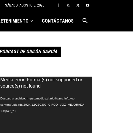
SÁBADO, AGOSTO 8, 2026
ETENIMIENTO
CONTÁCTANOS
PODCAST DE ODILÓN GARCÍA
eproductor
Media error: Format(s) not supported or
e
source(s) not found
ídeo
Descargar archivo: https://medios.diariotijuana.info/wp-
content/uploads/2024/12/260309_CIRCO_VOZ_MEJORADA-
1.mp4?_=1