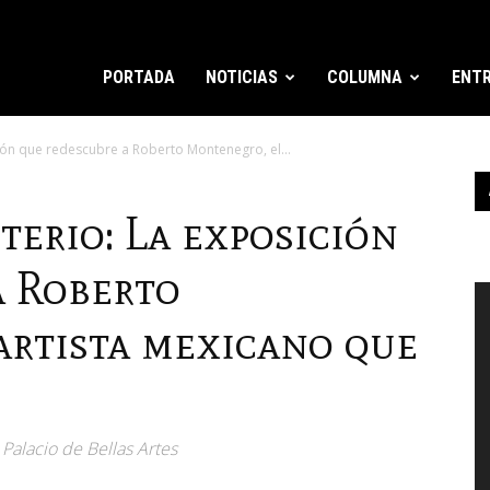
PORTADA
NOTICIAS
COLUMNA
ENTR
ción que redescubre a Roberto Montenegro, el...
terio: La exposición
a Roberto
R
d
artista mexicano que
v
Palacio de Bellas Artes