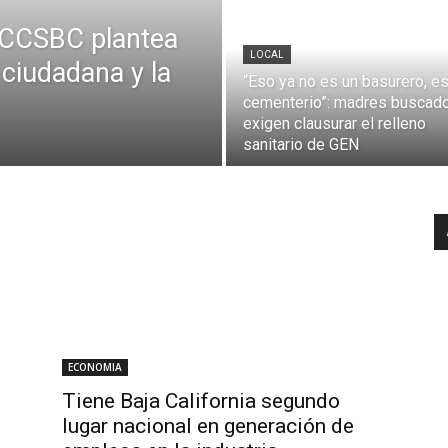
a CCSBC plantea
LOCAL
a ciudadana y la
“Eso ya no es un basurero, es
cementerio”: madres buscad
exigen clausurar el relleno
sanitario de GEN
ECONOMIA
Tiene Baja California segundo
lugar nacional en generación de