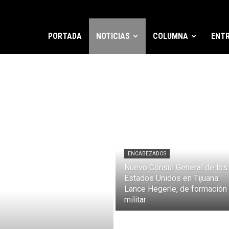
PORTADA
NOTICIAS
COLUMNA
ENTR
ENCABEZADOS
Nuevo Cónsul General de los
Estados Unidos en Tijuana:
Lance Hegerle, de formación
militar