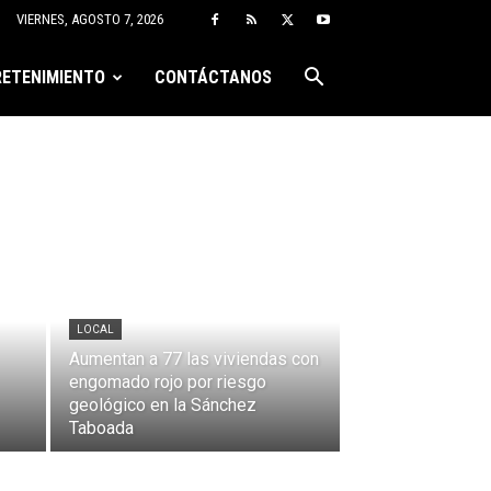
VIERNES, AGOSTO 7, 2026
ETENIMIENTO
CONTÁCTANOS
LOCAL
Aumentan a 77 las viviendas con
engomado rojo por riesgo
geológico en la Sánchez
Taboada