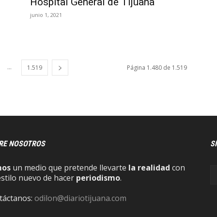
Hospital General de Tijuana
junio 1, 2021
...
1.519
Página 1.480 de 1.519
RE NOSOTROS
S
mos
un medio que pretende llevarte
la realidad
con
estilo nuevo de hacer
periodismo
.
táctanos:
odilon@diariotijuana.com