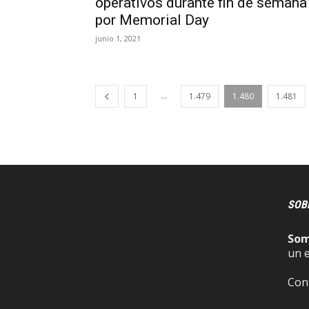
operativos durante fin de semana
por Memorial Day
junio 1, 2021
...
1
1.479
1.480
1.481
SOB
So
un 
Con