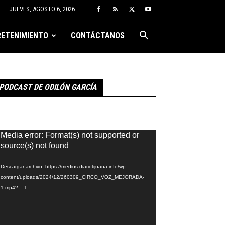
JUEVES, AGOSTO 6, 2026
ETENIMIENTO
CONTÁCTANOS
PODCAST DE ODILÓN GARCÍA
eproductor
Media error: Format(s) not supported or
e
source(s) not found
ídeo
Descargar archivo: https://medios.diariotijuana.info/wp-
content/uploads/2024/12/260309_CIRCO_VOZ_MEJORADA-
1.mp4?_=1