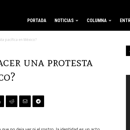
PORTADA
NOTICIAS
COLUMNA
ENTR
ta pacífica en México?
acer una protesta
co?
R
d
v
ue no deja ver ni el rostro, la identidad es un acto