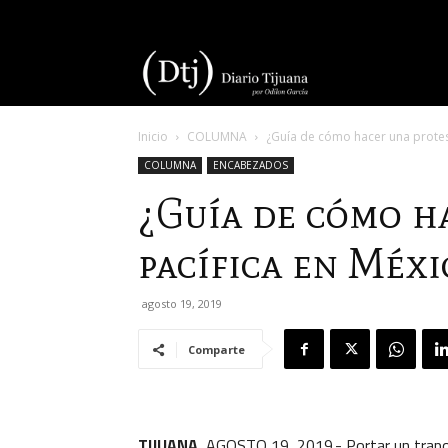
Diario
Inicio
COLUMNA
¿Guía de cómo hacer una protes
Tijuana
COLUMNA
ENCABEZADOS
¿Guía de cómo h
pacífica en Méxi
agosto 19, 2019
Comparte
TIJUANA
, AGOSTO 19, 2019.- Portar un trapo q